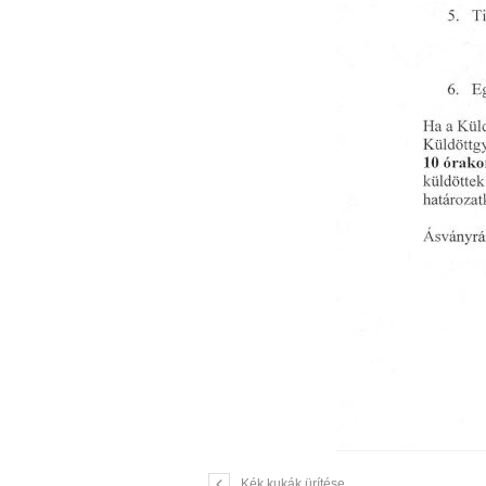
Kék kukák ürítése