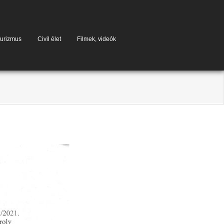
urizmus
Civil élet
Filmek, videók