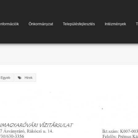
információk
Önkormányzat
Településfejlesztés
Intézmények
T
Egyeb
Hirek