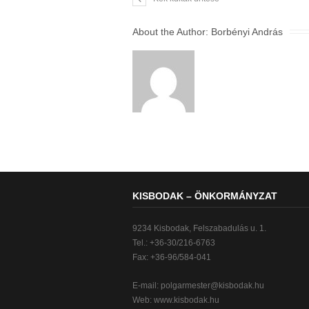
About the Author:
Borbényi András
KISBODAK – ÖNKORMÁNYZAT
9234 Kisbodak, Felszabadulás u. 1.
Tel.: +36-30/216-6763
Fax: +36-96/584-041
E-mail:
polgarmester@kisbodak.hu
Web: www.kisbodak.hu