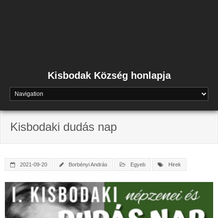
Skip
to
content
Kisbodak Község honlapja
Kisbodaki dudás nap
2021-09-20
Borbényi András
Egyeb
Hirek