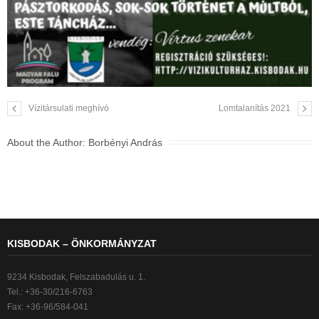
Vízitársulati meghívó
Lomtalanítás 2021
About the Author:
Borbényi András
KISBODAK – ÖNKORMÁNYZAT
9234 Kisbodak, Felszabadulás u. 1.
Tel.: +36-30/216-6763
Fax: +36-96/584-041