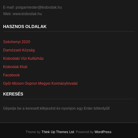
E-mail:
polgarmester@kisbodak.hu
Web: www.kisbodak.hu
HASZNOS OLDALAK
Széchenyi 2020
Darnózseli Község
Kisbodaki Vízi Kultúrház
Kisbodak Klub
Facebook
Győr-Moson-Sopron Megyei Kormányhivatal
KERESÉS
Gépelje be a keresett kifejezést és nyomjon egy Enter billentyűt!
Theme by
Think Up Themes Ltd
. Powered by
WordPress
.