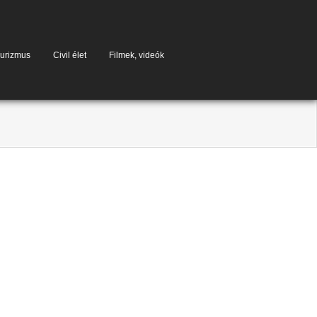
urizmus
Civil élet
Filmek, videók