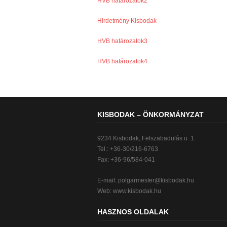
HVB határozatok2
Hirdetmény Kisbodak
HVB határozatok3
HVB határozatok4
KISBODAK – ÖNKORMÁNYZAT
9234 Kisbodak, Felszabadulás u. 1.
Tel.: +36-30/216-6763
Fax: +36-96/584-041
E-mail:
polgarmester@kisbodak.hu
Web: www.kisbodak.hu
HASZNOS OLDALAK