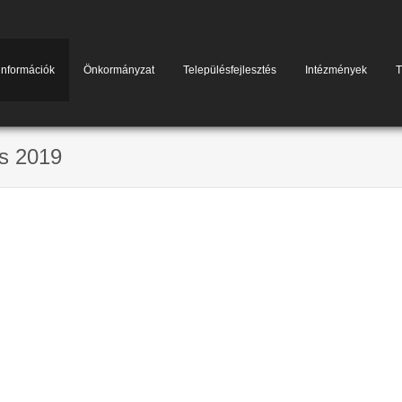
információk
Önkormányzat
Településfejlesztés
Intézmények
T
s 2019