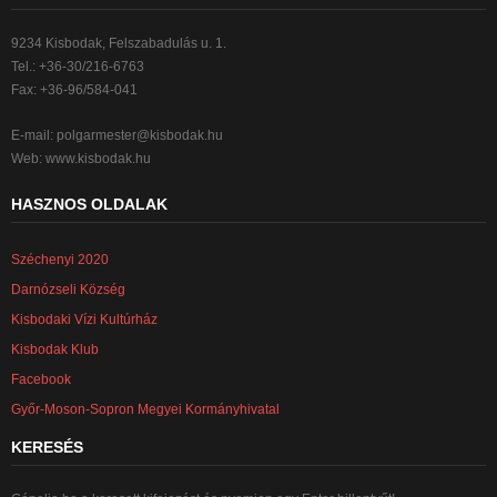
9234 Kisbodak, Felszabadulás u. 1.
Tel.: +36-30/216-6763
Fax: +36-96/584-041
E-mail:
polgarmester@kisbodak.hu
Web: www.kisbodak.hu
HASZNOS OLDALAK
Széchenyi 2020
Darnózseli Község
Kisbodaki Vízi Kultúrház
Kisbodak Klub
Facebook
Győr-Moson-Sopron Megyei Kormányhivatal
KERESÉS