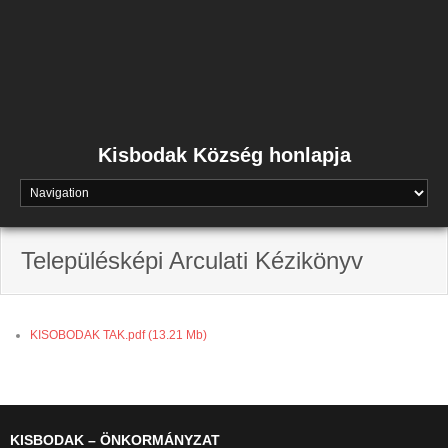
Skip
to
content
Kisbodak Község honlapja
Településképi Arculati Kézikönyv
KISOBODAK TAK.pdf
(13.21 Mb)
KISBODAK – ÖNKORMÁNYZAT