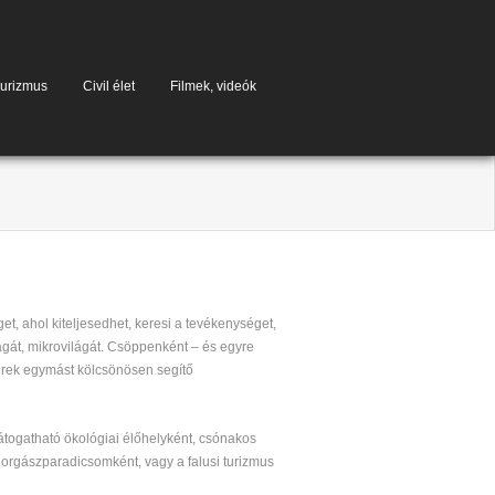
urizmus
Civil élet
Filmek, videók
t, ahol kiteljesedhet, keresi a tevékenységet,
magát, mikrovilágát. Csöppenként – és egyre
tterek egymást kölcsönösen segítő
látogatható ökológiai élőhelyként, csónakos
, horgászparadicsomként, vagy a falusi turizmus