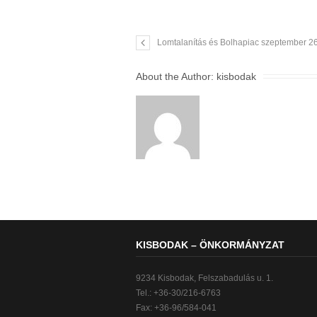
Lomtalanítás és Bolhapiac szeptember 26
About the Author:
kisbodak
KISBODAK – ÖNKORMÁNYZAT
9234 Kisbodak, Felszabadulás u. 1.
Tel.: +36-30/216-6763
Fax: +36-96/584-041