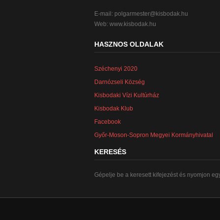
E-mail:
polgarmester@kisbodak.hu
Web: www.kisbodak.hu
HASZNOS OLDALAK
Széchenyi 2020
Darnózseli Község
Kisbodaki Vízi Kultúrház
Kisbodak Klub
Facebook
Győr-Moson-Sopron Megyei Kormányhivatal
KERESÉS
Gépelje be a keresett kifejezést és nyomjon egy 