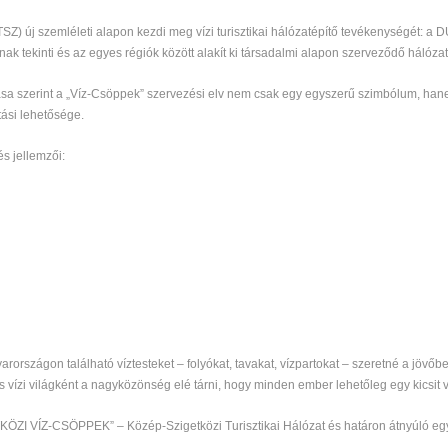
Z) új szemléleti alapon kezdi meg vízi turisztikai hálózatépítő tevékenységét: a DU
iónak tekinti és az egyes régiók között alakít ki társadalmi alapon szerveződő háló
llása szerint a „Víz-Csöppek” szervezési elv nem csak egy egyszerű szimbólum, h
ási lehetősége.
s jellemzői:
rországon található víztesteket – folyókat, tavakat, vízpartokat – szeretné a jövőb
 vízi világként a nagyközönség elé tárni, hogy minden ember lehetőleg egy kicsit v
TKÖZI VÍZ-CSÖPPEK” – Közép-Szigetközi Turisztikai Hálózat és határon átnyúló e