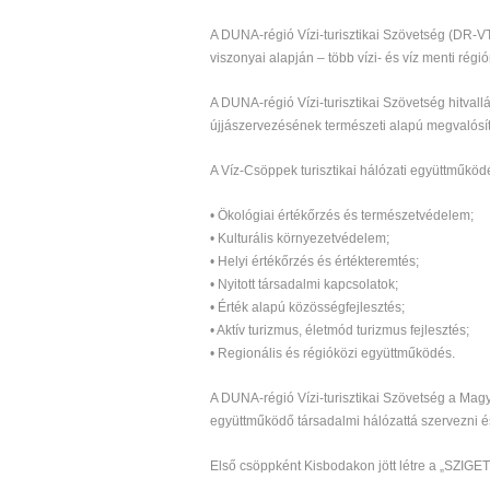
A DUNA-régió Vízi-turisztikai Szövetség (DR-VTS
viszonyai alapján – több vízi- és víz menti rég
A DUNA-régió Vízi-turisztikai Szövetség hitva
újjászervezésének természeti alapú megvalósít
A Víz-Csöppek turisztikai hálózati együttműködé
• Ökológiai értékőrzés és természetvédelem;
• Kulturális környezetvédelem;
• Helyi értékőrzés és értékteremtés;
• Nyitott társadalmi kapcsolatok;
• Érték alapú közösségfejlesztés;
• Aktív turizmus, életmód turizmus fejlesztés;
• Regionális és régióközi együttműködés.
A DUNA-régió Vízi-turisztikai Szövetség a Magya
együttműködő társadalmi hálózattá szervezni és
Első csöppként Kisbodakon jött létre a „SZIGE