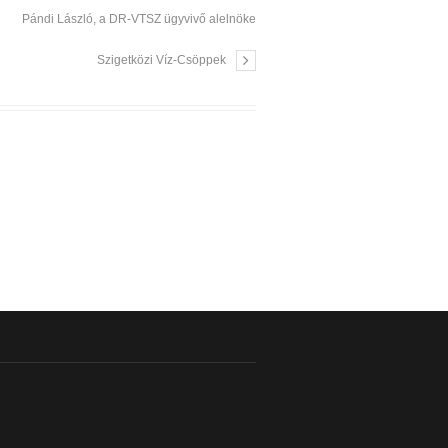
Pándi László, a DR-VTSZ ügyvivő alelnöke
Szigetközi Víz-Csöppek