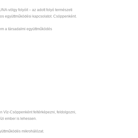
NA-völgy folyóit – az adott folyó természeti
zatos együttműködési kapcsolatot. Csöppenként.
anem a társadalmi együttműködés
en Víz-Csöppenként feltérképezni, feldolgozni,
ízi ember is lehessen.
gyüttműködés mikrohálózat.