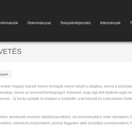
információk
Önkormányzat
Településfejlesztés
Intézmények
T
PVETÉS
öppek
ember magára maradt: keresi önmagát, keresi helyét a világban, keresi a közössége
pessége, keresi az elveszett boldogságot. Felismeri, hogy újjá kell építenie saját 
rnek – új forrás születik és kialakul a hullámtér: a természeti és a társadalmi éle
ként: természeti nevelési oktatóközpontként, vízi tanösvényként, erdei iskolaként, 
strandként, rekreációs központként, jármód független aktív turisztikai csomópontként