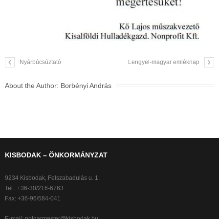
Nyárbúcsúztató
Lengyel-magyar emléknap
About the Author:
Borbényi András
KISBODAK – ÖNKORMÁNYZAT
9234 Kisbodak, Felszabadulás u. 1.
Tel.: +36-30/216-6763
Fax: +36-96/584-041
E-mail:
polgarmester@kisbodak.hu