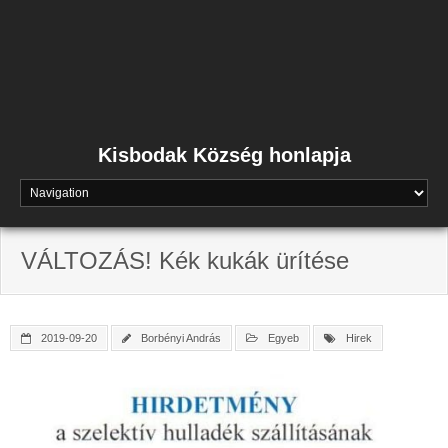
Skip
to
content
Kisbodak Község honlapja
VÁLTOZÁS! Kék kukák ürítése
2019-09-20
Borbényi András
Egyeb
Hirek