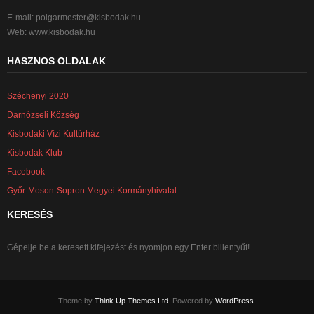
E-mail:
polgarmester@kisbodak.hu
Web: www.kisbodak.hu
HASZNOS OLDALAK
Széchenyi 2020
Darnózseli Község
Kisbodaki Vízi Kultúrház
Kisbodak Klub
Facebook
Győr-Moson-Sopron Megyei Kormányhivatal
KERESÉS
Gépelje be a keresett kifejezést és nyomjon egy Enter billentyűt!
Theme by
Think Up Themes Ltd
. Powered by
WordPress
.