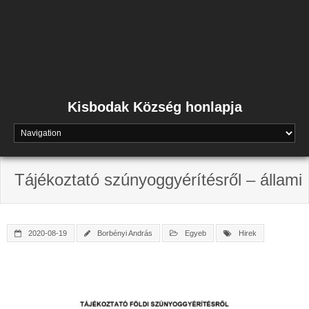
Skip
to
content
Kisbodak Község honlapja
Tájékoztató szúnyoggyérítésről – állami
2020-08-19
Borbényi András
Egyeb
Hirek