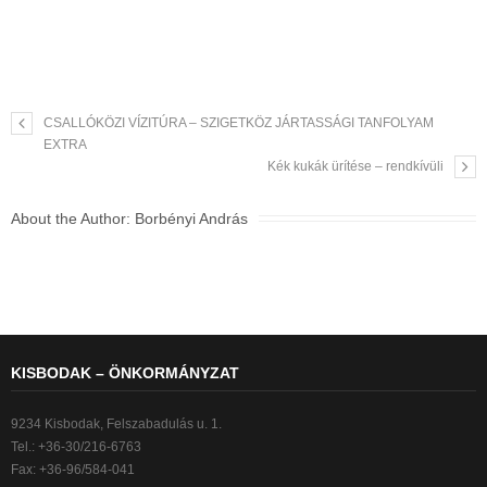
CSALLÓKÖZI VÍZITÚRA – SZIGETKÖZ JÁRTASSÁGI TANFOLYAM
EXTRA
Kék kukák ürítése – rendkívüli
About the Author:
Borbényi András
KISBODAK – ÖNKORMÁNYZAT
9234 Kisbodak, Felszabadulás u. 1.
Tel.: +36-30/216-6763
Fax: +36-96/584-041