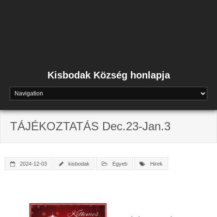
Skip
to
content
Kisbodak Község honlapja
TÁJÉKOZTATÁS Dec.23-Jan.3
2024-12-03
kisbodak
Egyeb
Hirek