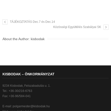
TÁJÉKOZTATÁS Dec.7 és Dec.14
Közösségi Együttélés Szabályai SK
About the Author:
kisbodak
KISBODAK – ÖNKORMÁNYZAT
9234 Kisbodak, Felszabadulás u. 1.
Tel.: +36-30/216-6763
Fax: +36-96/584-041
E-mail:
polgarmester@kisbodak.hu