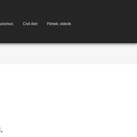
urizmus
Civil élet
Filmek, videók