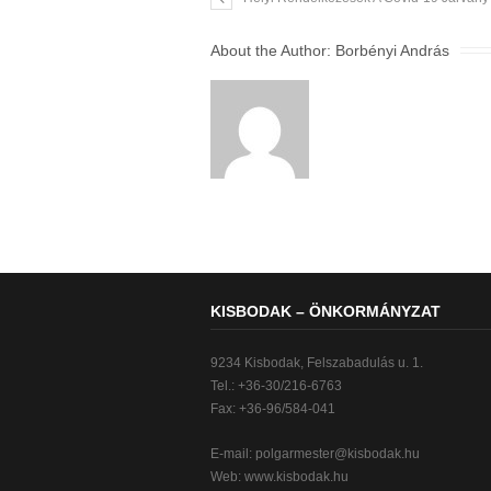
About the Author:
Borbényi András
KISBODAK – ÖNKORMÁNYZAT
9234 Kisbodak, Felszabadulás u. 1.
Tel.: +36-30/216-6763
Fax: +36-96/584-041
E-mail:
polgarmester@kisbodak.hu
Web: www.kisbodak.hu