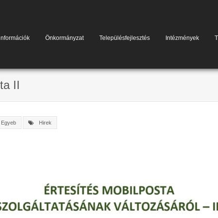
információk
Önkormányzat
Településfejlesztés
Intézmények
T
a II
Egyeb
Hirek