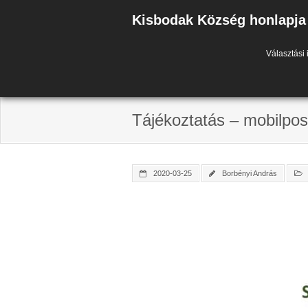
Skip
Kisbodak Község honlapja
to
content
Választási 
Tájékoztatás – mobilpost
2020-03-25
Borbényi András