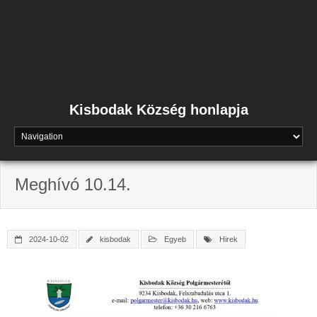
Skip
to
content
Kisbodak Község honlapja
Meghívó 10.14.
2024-10-02
kisbodak
Egyeb
Hirek