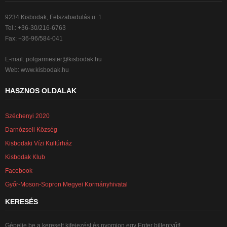
9234 Kisbodak, Felszabadulás u. 1.
Tel.: +36-30/216-6763
Fax: +36-96/584-041
E-mail:
polgarmester@kisbodak.hu
Web: www.kisbodak.hu
HASZNOS OLDALAK
Széchenyi 2020
Darnózseli Község
Kisbodaki Vízi Kultúrház
Kisbodak Klub
Facebook
Győr-Moson-Sopron Megyei Kormányhivatal
KERESÉS
Gépelje be a keresett kifejezést és nyomjon egy Enter billentyűt!