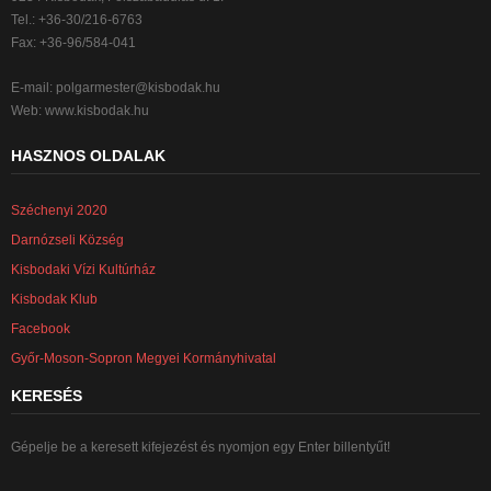
Tel.: +36-30/216-6763
Fax: +36-96/584-041
E-mail:
polgarmester@kisbodak.hu
Web: www.kisbodak.hu
HASZNOS OLDALAK
Széchenyi 2020
Darnózseli Község
Kisbodaki Vízi Kultúrház
Kisbodak Klub
Facebook
Győr-Moson-Sopron Megyei Kormányhivatal
KERESÉS
Gépelje be a keresett kifejezést és nyomjon egy Enter billentyűt!