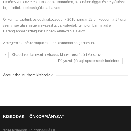
Emlékezzünk az elesett kisbodaki katonákra, akik bátorsággal és helytállással
teljesítették kötelességüket a hazáért!
Önkormányzatunk és egyházközségünk 2015. január 12-én kedden, a 17 órai
szentmise után megemlékezést tart a kisbodaki templomban, majd a
Haranglábnál tisztelgünk a hősök emléktáblája előtt.
A megemlékezésre várjuk minden kisbodaki polgártársunkat.
Kisbodak díjat nyert a Virágos Magyarországért Versenyen
Pályázat ifjúsági apartmanok bérletére
About the Author:
kisbodak
KISBODAK – ÖNKORMÁNYZAT
9234 Kisbodak, Felszabadulás u. 1.