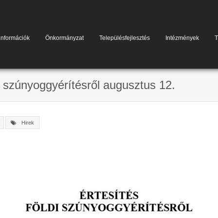
információk
Önkormányzat
Településfejlesztés
Intézmények
T
i szúnyoggyérítésről augusztus 12.
Hirek