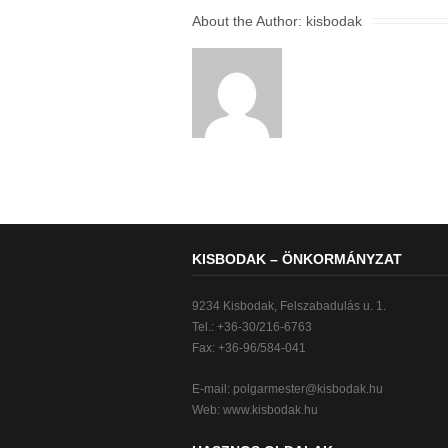
About the Author:
kisbodak
KISBODAK – ÖNKORMÁNYZAT
9234 Kisbodak, Felszabadulás u. 1.
Tel.: +36-30/216-6763
Fax: +36-96/584-041
E-mail:
polgarmester@kisbodak.hu
Web: www.kisbodak.hu