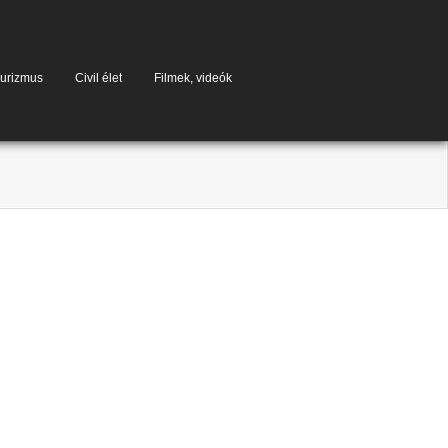
urizmus
Civil élet
Filmek, videók