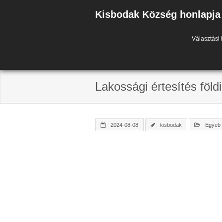
Skip
Kisbodak Község honlapja
to
content
Választási 
Lakossági értesítés föld
2024-08-08
kisbodak
Egyeb