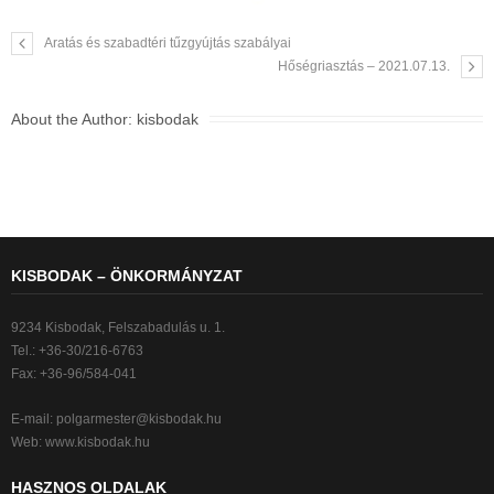
Aratás és szabadtéri tűzgyújtás szabályai
Hőségriasztás – 2021.07.13.
About the Author:
kisbodak
KISBODAK – ÖNKORMÁNYZAT
9234 Kisbodak, Felszabadulás u. 1.
Tel.: +36-30/216-6763
Fax: +36-96/584-041
E-mail:
polgarmester@kisbodak.hu
Web: www.kisbodak.hu
HASZNOS OLDALAK