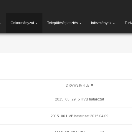
Önkormányzat
Településfejlesztés
Intézmények
Turi
DRAWER/FILE
2015_03_29_5 HVB hatarozat
2015_06 HVB hatarozat 2015.04.09