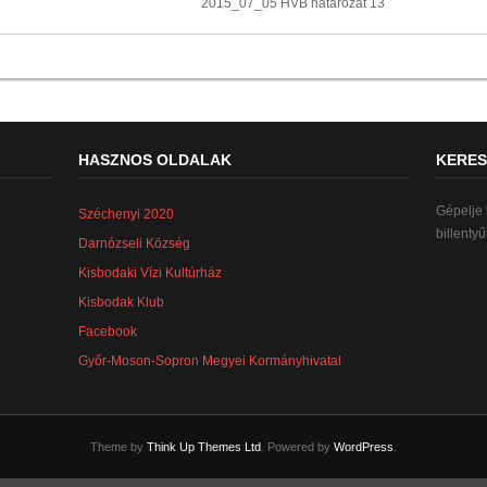
2015_07_05 HVB hatarozat 13
HASZNOS OLDALAK
KERES
Gépelje 
Széchenyi 2020
billentyűt
Darnózseli Község
Kisbodaki Vízi Kultúrház
Kisbodak Klub
Facebook
Győr-Moson-Sopron Megyei Kormányhivatal
Theme by
Think Up Themes Ltd
. Powered by
WordPress
.