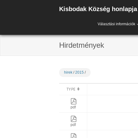
Skip
Kisbodak Község honlapja
to
content
Választási információk
Hirdetmények
hirek
/
2015
/
TYPE
pdf
pdf