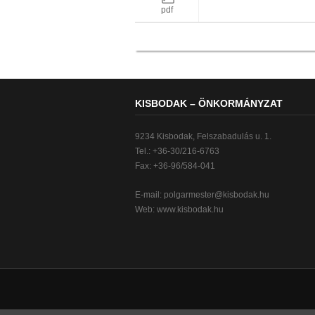
pdf
KISBODAK – ÖNKORMÁNYZAT
9234 Kisbodak, Felszabadulás u. 1.
Tel.: +36-30/216-6763
Fax: +36-96/584-041
E-mail:
polgarmester@kisbodak.hu
Web: www.kisbodak.hu