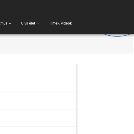
zmus
Civil élet
Filmek, videók