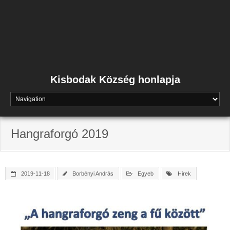
Skip
to
content
Kisbodak Község honlapja
Hangraforgó 2019
2019-11-18
Borbényi András
Egyeb
Hirek