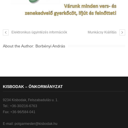
Elektronikus ügyintézés információk
Munkácsy Kiállítás
About the Author:
Borbényi András
KISBODAK – ÖNKORMÁNYZAT
9234 Kisbodak, Felszabadulás u. 1.
Tel.: +36-30/216-6763
Fax: +36-96/584-041
E-mail:
polgarmester@kisbodak.hu