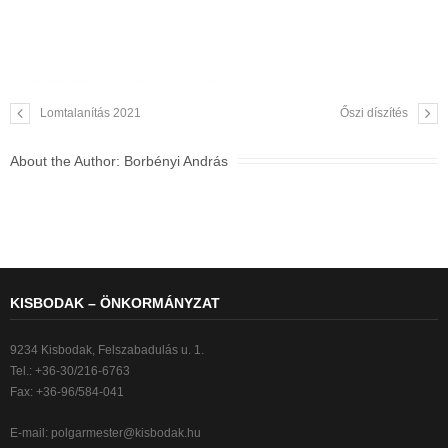
Lomtalanítás 2021
Őszi díszítés
About the Author:
Borbényi András
KISBODAK – ÖNKORMÁNYZAT
9234 Kisbodak, Felszabadulás u. 1.
Tel.: +36-30/216-6763
Fax: +36-96/584-041
E-mail:
polgarmester@kisbodak.hu