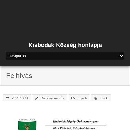
Skip
to
content
Kisbodak Község honlapja
Felhívás
2021-10-11
Borbényi András
Egyeb
Hirek