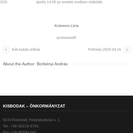
április 14-től az eredeti rendben működik.
Kelemen Lívia
postavezető
Kék kukák ürítése
Felhívás 2020.04.16
About the Author:
Borbényi András
KISBODAK – ÖNKORMÁNYZAT
9234 Kisbodak, Felszabadulás u. 1.
Tel.: +36-30/216-6763
Fax: +36-96/584-041