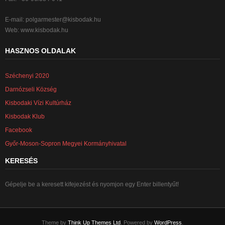
E-mail:
polgarmester@kisbodak.hu
Web: www.kisbodak.hu
HASZNOS OLDALAK
Széchenyi 2020
Darnózseli Község
Kisbodaki Vízi Kultúrház
Kisbodak Klub
Facebook
Győr-Moson-Sopron Megyei Kormányhivatal
KERESÉS
Gépelje be a keresett kifejezést és nyomjon egy Enter billentyűt!
Theme by
Think Up Themes Ltd
. Powered by
WordPress
.