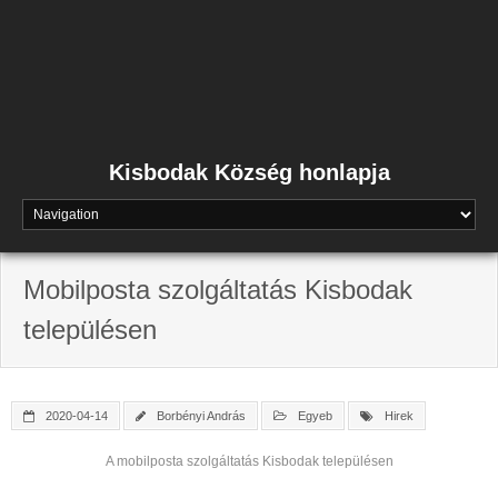
Skip
to
content
Kisbodak Község honlapja
Mobilposta szolgáltatás Kisbodak
településen
2020-04-14
Borbényi András
Egyeb
Hirek
A mobilposta szolgáltatás Kisbodak településen