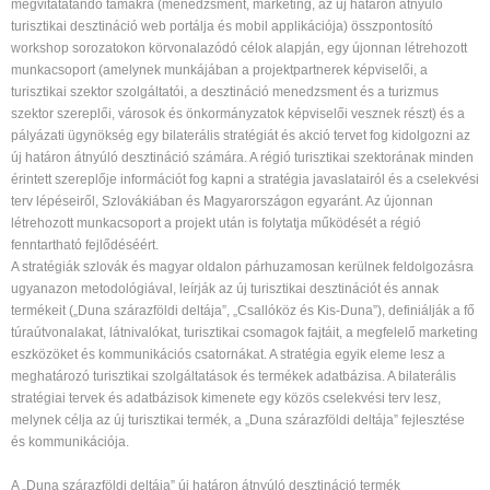
megvitatatandó támákra (menedzsment, marketing, az új határon átnyúló
turisztikai desztináció web portálja és mobil applikációja) összpontosító
workshop sorozatokon körvonalazódó célok alapján, egy újonnan létrehozott
munkacsoport (amelynek munkájában a projektpartnerek képviselői, a
turisztikai szektor szolgáltatói, a desztináció menedzsment és a turizmus
szektor szereplői, városok és önkormányzatok képviselői vesznek részt) és a
pályázati ügynökség egy bilaterális stratégiát és akció tervet fog kidolgozni az
új határon átnyúló desztináció számára. A régió turisztikai szektorának minden
érintett szereplője információt fog kapni a stratégia javaslatairól és a cselekvési
terv lépéseiről, Szlovákiában és Magyarországon egyaránt. Az újonnan
létrehozott munkacsoport a projekt után is folytatja működését a régió
fenntartható fejlődéséért.
A stratégiák szlovák és magyar oldalon párhuzamosan kerülnek feldolgozásra
ugyanazon metodológiával, leírják az új turisztikai desztinációt és annak
termékeit („Duna szárazföldi deltája”, „Csallóköz és Kis-Duna”), definiálják a fő
túraútvonalakat, látnivalókat, turisztikai csomagok fajtáit, a megfelelő marketing
eszközöket és kommunikációs csatornákat. A stratégia egyik eleme lesz a
meghatározó turisztikai szolgáltatások és termékek adatbázisa. A bilaterális
stratégiai tervek és adatbázisok kimenete egy közös cselekvési terv lesz,
melynek célja az új turisztikai termék, a „Duna szárazföldi deltája” fejlesztése
és kommunikációja.
A „Duna szárazföldi deltája” új határon átnyúló desztináció termék