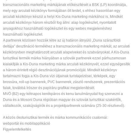
transznacionális marketing márkájának előkészítését a BSK (LP) koordinálja,
mely egy arculati kézikönyv formájában ölt testet, s ehhez hasonlóan egy
arculati kézikönyv készül a helyi Kis-Duna marketing márkához is. Mindkét
arculati kézikönyv három részből fog állni: alap logókészlet, nyomtatott
anyagokhoz használható logókészlet és egy webes megjelenéshez
használható logókészlet.
A partnerek közösen hozzák létre az új határon átnyúló „Duna szárazföldi
deltája” desztináció termékhez a transznacionális marketing márkát, az arculati
kézikönyvben meghatározott arculati alapelveket és szabványokat. A Kis-Duna
turisztikai termék márka hiányában a szlovák partnerek ezzel párhuzamosan
kialakítják a Kis-Duna marketing márka arculati kézikönyvét, ezzel egységesítik
a három érintett régió desztinációjának promócióját. Mindkét kézikönyv
tartalmazni fogja a Kis-Duna vízi útjainak turistajelzései, térképek, egy
brossúra, roll-up bannerek, PVC bannerek, zászló rendszerek, prezentációs
falak, továbbá írószer és papíráru grafikai megjelenítését.
MVÖ (B2) egy kétnapos kerékpáros és kenu tanulmányutat fog szervezni a
Duna és a Mosoni Duna régióban magyar és szlovák turisztikai szakértők,
vállalkozók, szakújságírók és a projektpartnerek számára (25-30 résztvevő).
A közös ökoturisztikai termék és márka kommunikációs csatornái:
webportál és mobilapplikáció
Figyelemfelkeltés