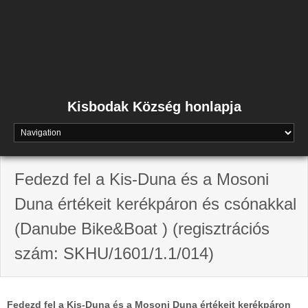
Skip
to
content
Kisbodak Község honlapja
Fedezd fel a Kis-Duna és a Mosoni
Duna értékeit kerékpáron és csónakkal
(Danube Bike&Boat ) (regisztrációs
szám: SKHU/1601/1.1/014)
Fedezd fel a Kis-Duna és a Mosoni Duna értékeit kerékpáron