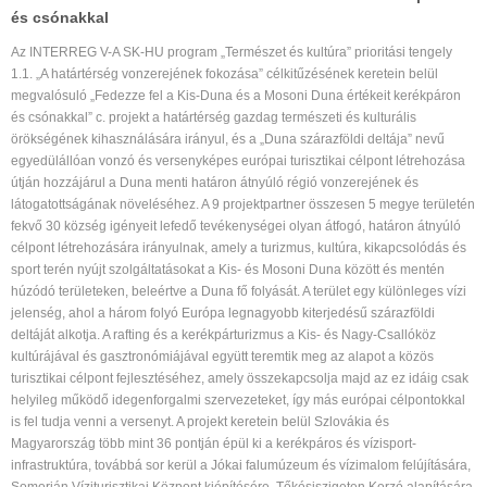
és csónakkal
Az INTERREG V-A SK-HU program „Természet és kultúra” prioritási tengely
1.1. „A határtérség vonzerejének fokozása” célkitűzésének keretein belül
megvalósuló „Fedezze fel a Kis-Duna és a Mosoni Duna értékeit kerékpáron
és csónakkal” c. projekt a határtérség gazdag természeti és kulturális
örökségének kihasználására irányul, és a „Duna szárazföldi deltája” nevű
egyedülállóan vonzó és versenyképes európai turisztikai célpont létrehozása
útján hozzájárul a Duna menti határon átnyúló régió vonzerejének és
látogatottságának növeléséhez. A 9 projektpartner összesen 5 megye területén
fekvő 30 község igényeit lefedő tevékenységei olyan átfogó, határon átnyúló
célpont létrehozására irányulnak, amely a turizmus, kultúra, kikapcsolódás és
sport terén nyújt szolgáltatásokat a Kis- és Mosoni Duna között és mentén
húzódó területeken, beleértve a Duna fő folyását. A terület egy különleges vízi
jelenség, ahol a három folyó Európa legnagyobb kiterjedésű szárazföldi
deltáját alkotja. A rafting és a kerékpárturizmus a Kis- és Nagy-Csallóköz
kultúrájával és gasztronómiájával együtt teremtik meg az alapot a közös
turisztikai célpont fejlesztéséhez, amely összekapcsolja majd az ez idáig csak
helyileg működő idegenforgalmi szervezeteket, így más európai célpontokkal
is fel tudja venni a versenyt. A projekt keretein belül Szlovákia és
Magyarország több mint 36 pontján épül ki a kerékpáros és vízisport-
infrastruktúra, továbbá sor kerül a Jókai falumúzeum és vízimalom felújítására,