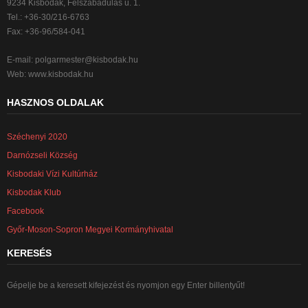
9234 Kisbodak, Felszabadulás u. 1.
Tel.: +36-30/216-6763
Fax: +36-96/584-041
E-mail:
polgarmester@kisbodak.hu
Web: www.kisbodak.hu
HASZNOS OLDALAK
Széchenyi 2020
Darnózseli Község
Kisbodaki Vízi Kultúrház
Kisbodak Klub
Facebook
Győr-Moson-Sopron Megyei Kormányhivatal
KERESÉS
Gépelje be a keresett kifejezést és nyomjon egy Enter billentyűt!