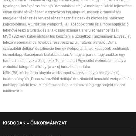
stb.), valamint tartalmazni fog egy eseménynaptárat és egy interaktív térképet
(gyalogos, kerékpáros és hajó útvonalakkal stb.). A mobilapplikáció fejlesztése
olyan online térképészeti eszközökön fog alapulni, melyek kirándulások
megjelenítéséhez és tervezéséhez használatosak és közösségi hálókhoz
kapcsolódnak. A turisztikai webportál, a Facebook profil és a mobilapplikáció
lehetővé teszi a turisták és a lakosság számára a terület hasznosítását.
MVÖ (B2) egy külön aloldalt fog készíteni a Szigetköz Turizmusáért Egyesület
létező webodalához, továbbá részt vesz az új, határon átnyúló „Duna
szárazföldi deltája” desztináció termék webportáljának, Facebook profiljának
és mobilapplikációjának kialakításában. A magyar partner ugyanakkor egy
bannert is elhelyez a Szigetköz Turizmusáért Egyesület webodalán, mely a
weboldal látogatóit átirányítja az új turisztikai portálra.
NSK (B8) két határon átnyúló workshopot szervez, melyek témája az új,
határon átnyúló „Duna szárazföldi deltája” desztinációt bemutató webportál és
mobilapplikáció lesz. Mindkét workshop tartalmazni fog egy projekt csapat
találkozót is.
KISBODAK – ÖNKORMÁNYZAT