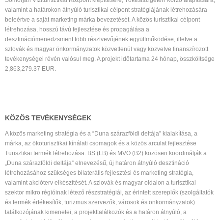
Somorján Víziturisztikai Központ kiépítésére, Tőkésiszigeten Korzó alapítására,
valamint a határokon átnyúló turisztikai célpont stratégiájának létrehozására
beleértve a saját marketing márka bevezetését. A közös turisztikai célpont
létrehozása, hosszú távú fejlesztése és propagálása a
desztinációmenedzsment több résztvevőjének együttműködése, illetve a
szlovák és magyar önkormányzatok közvetlenül vagy közvetve finanszírozott
tevékenységei révén valósul meg. A projekt időtartama 24 hónap, összköltsége
2,863,279.37 EUR.
KÖZÖS TEVÉKENYSÉGEK
A közös marketing stratégia és a “Duna szárazföldi deltája” kialakítása, a
márka, az ökoturisztikai kínálati csomagok és a közös arculat fejlesztése
Turisztikai termék létrehozása: BS (LB) és MVÖ (B2) közösen koordinálják a
„Duna szárazföldi deltája” elnevezésű, új határon átnyúló desztináció
létrehozásához szükséges bilaterális fejlesztési és marketing stratégia,
valamint akcióterv elkészítését. A szlovák és magyar oldalon a turisztikai
szektor mikro régióinak létező részstratégiái, az érintett szereplők (szolgáltatók
és termék értékesítők, turizmus szervezők, városok és önkormányzatok)
találkozójának kimenetei, a projekttalálkozók és a határon átnyúló, a